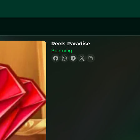
Reels Paradise
Booming