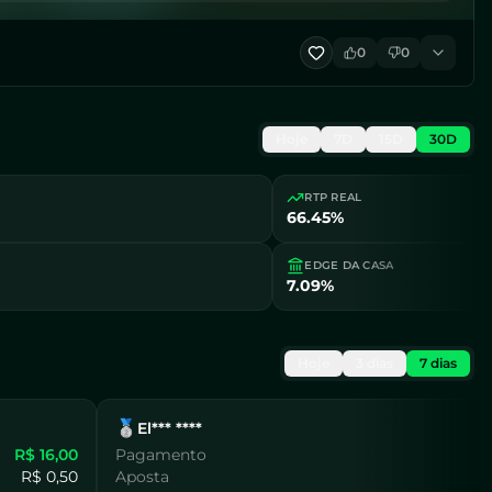
0
0
e retorno ao jogador (RTP) média de até
97%
, você pode
Hoje
7D
15D
30D
RTP REAL
o para iniciantes quanto para jogadores experientes da
66.45%
EDGE DA CASA
7.09%
ntindo resultados aleatórios e independentes em cada
Hoje
3 dias
7 dias
 de outros títulos da Booming e promove o jogo responsável.
🥈
El*** ****
R$ 16,00
Pagamento
R$ 0,50
Aposta