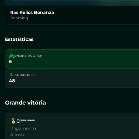
Ras Relics Bonanza
Booming
Ras Relics Bonanza
é um jogo de cassino online disponíve
Estatísticas
pode jogar agora mesmo e se divertir. Jogue com responsa
Como jogar Ras Relics Bonanza na Vera Bet
ONLINE AGORA
Para começar a jogar
Ras Relics Bonanza
, basta ajustar o
6
Booming.
JOGADORES
Sobre o Ras Relics Bonanza
48
O
Ras Relics Bonanza
é desenvolvido pela
Booming
e oper
cada rodada. Com RTP médio de
97%
, oferece uma boa rela
Grande vitória
Por que jogar Ras Relics Bonanza na Vera Bet
Na
Vera Bet
, você joga com total segurança, suporte rápid
🥇
El*** ****
Aposte com consciência!
Pagamento
Aposta