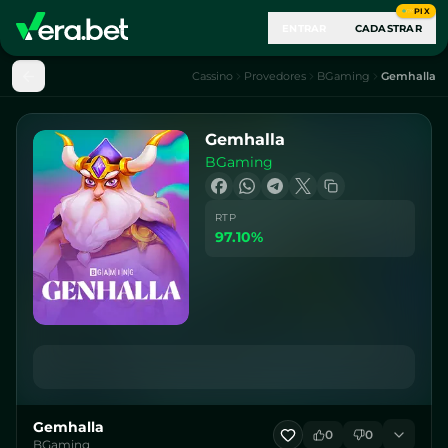
PIX
ENTRAR
CADASTRAR
Cassino
Provedores
BGaming
Gemhalla
Gemhalla
BGaming
RTP
97.10%
Gemhalla
0
0
BGaming