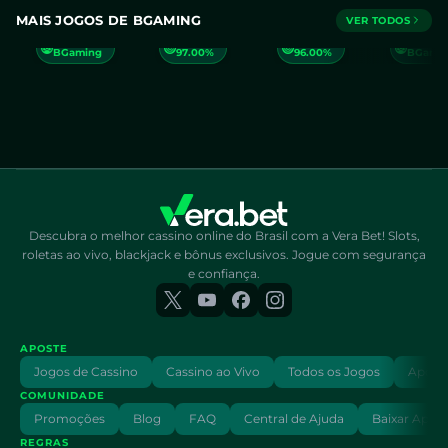
Por que jogar Gemhalla na Vera Bet
MAIS JOGOS DE BGAMING
VER TODOS
Na
Vera Bet
, você joga com total segurança, suporte
Provedor
RTP
RTP
Provedor
BGaming
97.00%
96.00%
BGami
rápido e depósitos via Pix. A plataforma é licenciada,
JOGAR
JOGAR
JOGAR
JOGAR
reúne dezenas de outros títulos da BGaming e
promove o jogo responsável. Aposte com consciência!
RTP
Margem da casa
97.1%
2.90%
Descubra o melhor cassino online do Brasil com a Vera Bet! Slots,
roletas ao vivo, blackjack e bônus exclusivos. Jogue com segurança
e confiança.
APOSTE
Jogos de Cassino
Cassino ao Vivo
Todos os Jogos
Aposta
COMUNIDADE
Promoções
Blog
FAQ
Central de Ajuda
Baixar App
REGRAS