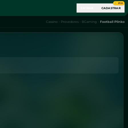
PIX
ENTRAR
CADASTRAR
Cassino
Provedores
BGaming
Football Plinko