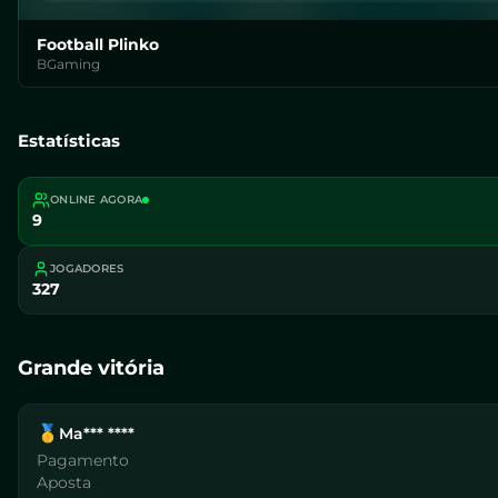
Football Plinko
BGaming
Football Plinko
é um jogo de cassino online disponível na
Estatísticas
jogar agora mesmo e se divertir. Jogue com responsabilid
Como jogar Football Plinko na Vera Bet
ONLINE AGORA
Para começar a jogar
Football Plinko
, basta ajustar o valo
9
BGaming.
JOGADORES
Sobre o Football Plinko
327
O
Football Plinko
é desenvolvido pela
BGaming
e opera c
rodada. Com RTP médio de
99%
, oferece uma boa relação e
Grande vitória
Por que jogar Football Plinko na Vera Bet
Na
Vera Bet
, você joga com total segurança, suporte rápid
🥇
Ma*** ****
Aposte com consciência!
Pagamento
Aposta
RTP