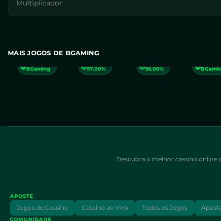
Multiplicador
99%
MAIS JOGOS DE BGAMING
Provedor
RTP
RTP
Provedor
BGaming
97.00%
96.00%
BGami
JOGAR
JOGAR
JOGAR
JOGAR
Descubra o melhor cassino online do
APOSTE
Jogos de Cassino
Cassino ao Vivo
Todos os Jogos
Aposta
COMUNIDADE