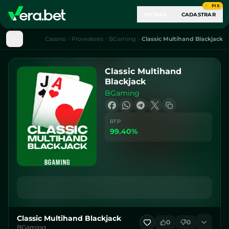
PIX
ENTRAR
CADASTRAR
Cassino
Provedores
BGaming
Classic Multihand Blackjack
Classic Multihand
Blackjack
BGaming
RTP
99.40%
Classic Multihand Blackjack
0
0
BGaming