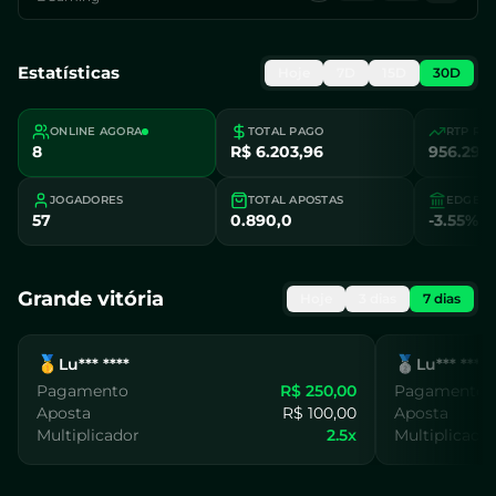
Classic Multihand Blackjack
é um jogo de cassino
Estatísticas
online disponível na
Vera Bet
, desenvolvido pelo
Hoje
7D
15D
30D
provedor
BGaming
. Com uma taxa de retorno ao
jogador (RTP) média de até
99.4%
, você pode jogar
ONLINE AGORA
TOTAL PAGO
RTP RE
agora mesmo e se divertir. Jogue com
8
R$ 6.203,96
956.29%
responsabilidade!
JOGADORES
TOTAL APOSTAS
EDGE D
Como jogar Classic Multihand Blackjack na Vera Bet
57
0.890,0
-3.55%
Para começar a jogar
Classic Multihand Blackjack
,
basta ajustar o valor da aposta e iniciar a rodada. O
jogo é intuitivo e indicado tanto para iniciantes
Grande vitória
Hoje
3 dias
7 dias
quanto para jogadores experientes da BGaming.
Sobre o Classic Multihand Blackjack
🥇
🥈
Lu*** ****
Lu*** ****
O
Pagamento
Classic Multihand Blackjack
R$ 250,00
é desenvolvido pela
Pagamento
Aposta
R$ 100,00
Aposta
BGaming
e opera com tecnologia RNG (Random
Multiplicador
2.5
x
Multiplicado
Number Generator) certificada, garantindo resultados
aleatórios e independentes em cada rodada. Com RTP
médio de
99.4%
, oferece uma boa relação entre risco