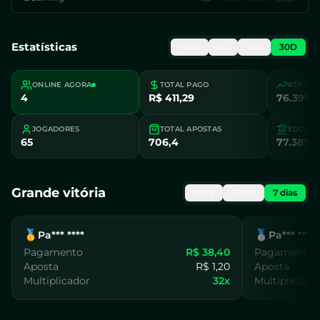
Cat's Soup
é um jogo de cassino online disponível na
Estatísticas
Vera Bet
, desenvolvido pelo provedor
Hoje
BGaming
7D
15D
. Com
30D
uma taxa de retorno ao jogador (RTP) média de até
98.06%
, você pode jogar agora mesmo e se divertir.
ONLINE AGORA
TOTAL PAGO
RTP RE
Jogue com responsabilidade!
4
R$ 411,29
76.39%
Como jogar Cat's Soup na Vera Bet
JOGADORES
TOTAL APOSTAS
EDGE D
65
Para começar a jogar
Cat's Soup
706,4
, basta ajustar o valor
77.38%
da aposta e iniciar a rodada. O jogo é intuitivo e
indicado tanto para iniciantes quanto para jogadores
experientes da BGaming.
Grande vitória
Hoje
3 dias
7 dias
Sobre o Cat's Soup
🥇
🥈
Pa*** ****
Pa*** ****
O
Cat's Soup
é desenvolvido pela
BGaming
e opera
com tecnologia RNG (Random Number Generator)
Pagamento
R$ 38,40
Pagamento
Aposta
R$ 1,20
Aposta
certificada, garantindo resultados aleatórios e
Multiplicador
32
x
Multiplicado
independentes em cada rodada. Com RTP médio de
98.06%
, oferece uma boa relação entre risco e retorno.