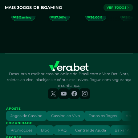
Por que jogar Cat's Soup na Vera Bet
MAIS JOGOS DE BGAMING
VER TODOS
Na
Vera Bet
, você joga com total segurança, suporte
Provedor
RTP
RTP
Provedor
rápido e depósitos via Pix. A plataforma é licenciada,
BGaming
97.00%
96.00%
BGami
JOGAR
JOGAR
JOGAR
JOGAR
reúne dezenas de outros títulos da BGaming e
promove o jogo responsável. Aposte com consciência!
RTP
Margem da casa
98.06%
1.94%
Descubra o melhor cassino online do Brasil com a Vera Bet! Slots,
roletas ao vivo, blackjack e bônus exclusivos. Jogue com segurança
e confiança.
APOSTE
Jogos de Cassino
Cassino ao Vivo
Todos os Jogos
Aposta
COMUNIDADE
Promoções
Blog
FAQ
Central de Ajuda
Baixar App
REGRAS