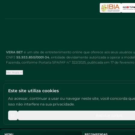
VERA BET
é um site de entretenimento online que oferece aos seus usuários um
CNPJ
55.933.850/0001-34
, entidade devidamente autorizada a operar a modalid
Fazenda, conforme Portaria SPA/MF n.º 322/2025, publicada em 17 de fevereiro d
Ver mais
Ao acessar, continuar a usar ou navegar neste site, você concorda que podemos
interfere na sua privacidade.
O uso desta plataforma é proibido para
beneficiários de Bolsa Família e Ben
Este site utiliza cookies
Ao acessar, continuar a usar ou navegar neste site, você concorda q
isso não interfere na sua privacidade.
18+. Jogue com responsabilidade! Mini
Recusar todos
Responsável. Importante: o uso de recursos
MENU
RECOMPENSAS