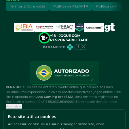
Termos & Condições
Política de PLD-FTP
Política de Privaci
+18 · JOGUE COM
RESPONSABILIDADE
PAGAMENTO
:
VERA BET
é um site de entretenimento online que oferece aos seus
usuários uma experiência única em apostas esportivas e jogos online. Este
site é operado pela
Ana Gaming Brasil S/A
, uma empresa registrada no
Brasil, sob o número CNPJ
55.933.850/0001-34
, entidade devidamente
Ver mais
autorizada a operar a modalidade lotérica de apostas de quota fixa no Brasil,
em temática desportiva e jogos online, conjuntamente, pela Secretaria de
Este site utiliza cookies
Prêmios e Apostas do Ministério da Fazenda, conforme Portaria SPA/MF
n.º 322/2025, publicada em 17 de fevereiro de 2025 no Diário Oficial da
CENTRAL DE JOGO RESPONSÁVEL
DENÚNCIAS
PRIVACIDADE
OUVIDORIA
Ao acessar, continuar a usar ou navegar neste site, você
República Federativa do Brasil.