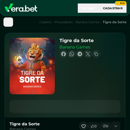
PIX
ENTRAR
CADASTRAR
Cassino
Provedores
Banana Games
Tigre da Sorte
Tigre da Sorte
Banana Games
Tigre da Sorte
0
0
Banana Games