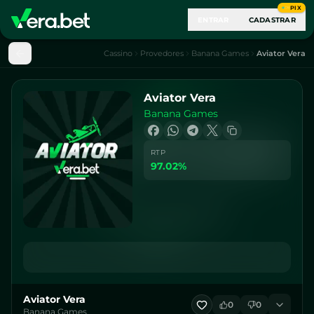
PIX
ENTRAR
CADASTRAR
Cassino
Provedores
Banana Games
Aviator Vera
Aviator Vera
Banana Games
RTP
97.02%
Aviator Vera
0
0
Banana Games