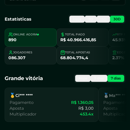
Aviator Vera
é um jogo de cassino online disponível
Estatísticas
na
Vera Bet
, desenvolvido pelo provedor
Hoje
7D
Banana
15D
30D
Games
. Com uma taxa de retorno ao jogador (RTP)
média de até
97.02%
, você pode jogar agora mesmo e
ONLINE AGORA
TOTAL PAGO
RTP RE
se divertir. Jogue com responsabilidade!
890
R$ 40.966.416,85
45.93%
Como jogar Aviator Vera na Vera Bet
JOGADORES
TOTAL APOSTAS
EDGE D
086.307
Para começar a jogar
Aviator Vera
68.804.774,4
, basta ajustar o
2.37%
valor da aposta e iniciar a rodada. O jogo é intuitivo e
indicado tanto para iniciantes quanto para jogadores
experientes da Banana Games.
Grande vitória
Hoje
3 dias
7 dias
Sobre o Aviator Vera
🥇
🥈
Ci*** ****
Ma*** ****
O
Aviator Vera
é desenvolvido pela
Banana Games
e
opera com tecnologia RNG (Random Number
Pagamento
R$ 1.360,05
Pagamento
Aposta
R$ 3,00
Aposta
Generator) certificada, garantindo resultados
Multiplicador
453.4
x
Multiplicado
aleatórios e independentes em cada rodada. Com RTP
médio de
97.02%
, oferece uma boa relação entre risco
e retorno.