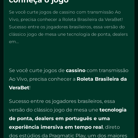
Se você curte jogos de cassino com transmissão Ao
Vivo, precisa conhecer a Roleta Brasileira da VeraBet!
Sucesso entre os jogadores brasileiros, essa versão do
clássico jogo de mesa une tecnologia de ponta, dealers
em...
Se você curte jogos de
cassino
com transmissão
Ao Vivo, precisa conhecer a
Roleta Brasileira da
VeraBet
!
Sucesso entre os jogadores brasileiros, essa
versão do clássico jogo de mesa une
tecnologia
de ponta, dealers em português e uma
experiência imersiva em tempo real
, direto
dos estúdios da Pragmatic Play, um dos maiores