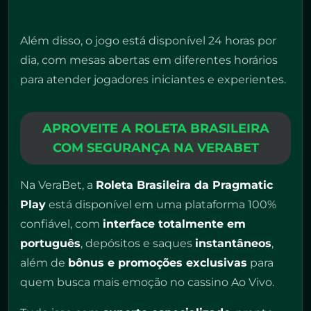
Além disso, o jogo está disponível 24 horas por
dia, com mesas abertas em diferentes horários
para atender jogadores iniciantes e experientes.
APROVEITE A ROLETA BRASILEIRA
COM SEGURANÇA NA VERABET
Na VeraBet, a
Roleta Brasileira da Pragmatic
Play
está disponível em uma plataforma 100%
confiável, com
interface totalmente em
português
, depósitos e saques
instantâneos
,
além de
bônus e promoções exclusivas
para
quem busca mais emoção no cassino Ao Vivo.