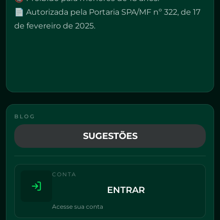
📄 Autorizada pela Portaria SPA/MF nº 322, de 17
de fevereiro de 2025.
BLOG
SUGESTÕES
CONTA
ENTRAR
Acesse sua conta