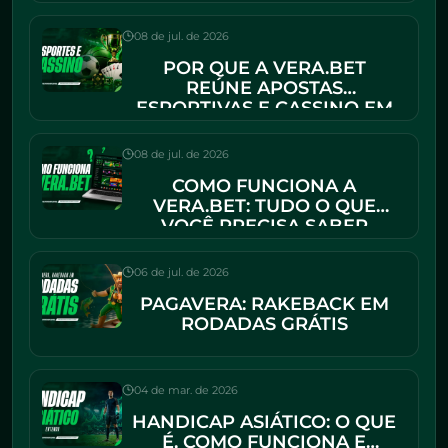
08 de jul. de 2026
POR QUE A VERA.BET
REÚNE APOSTAS
ESPORTIVAS E CASSINO EM
UM SÓ LUGAR?
08 de jul. de 2026
COMO FUNCIONA A
VERA.BET: TUDO O QUE
VOCÊ PRECISA SABER
06 de jul. de 2026
PAGAVERA: RAKEBACK EM
RODADAS GRÁTIS
04 de mar. de 2026
HANDICAP ASIÁTICO: O QUE
É, COMO FUNCIONA E