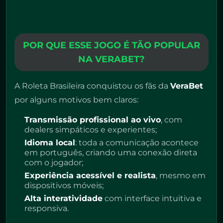
POR QUE ESSE JOGO É TÃO POPULAR
NA VERABET?
A Roleta Brasileira conquistou os fãs da
VeraBet
por alguns motivos bem claros:
Transmissão profissional ao vivo
, com
dealers simpáticos e experientes;
Idioma local
: toda a comunicação acontece
em português, criando uma conexão direta
com o jogador;
Experiência acessível e realista
, mesmo em
dispositivos móveis;
Alta interatividade
com interface intuitiva e
responsiva.