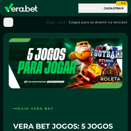
PIX
ENTRAR
CADASTRAR
Blog
Geral
5 jogos para se divertir na Vera.bet
GUIA VERA BET
VERA BET JOGOS: 5 JOGOS