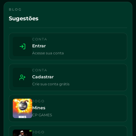
BLOG
Sugestões
CONTA
Entrar
Acesse sua conta
CONTA
Cadastrar
Crie sua conta grátis
JOGO
Mines
CP GAMES
JOGO