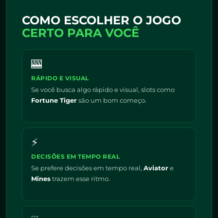
COMO ESCOLHER O JOGO
CERTO PARA VOCÊ
🎰
RÁPIDO E VISUAL
Se você busca algo rápido e visual, slots como
Fortune Tiger
são um bom começo.
⚡
DECISÕES EM TEMPO REAL
Se prefere decisões em tempo real,
Aviator
e
Mines
trazem esse ritmo.