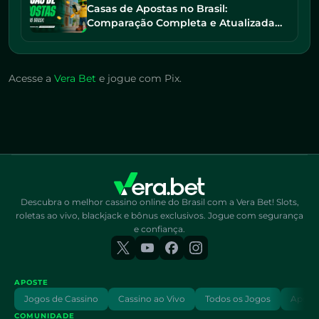
Casas de Apostas no Brasil:
Comparação Completa e Atualizada
2026
Acesse a
Vera Bet
e jogue com Pix.
Descubra o melhor cassino online do Brasil com a Vera Bet! Slots,
roletas ao vivo, blackjack e bônus exclusivos. Jogue com segurança
e confiança.
APOSTE
Jogos de Cassino
Cassino ao Vivo
Todos os Jogos
Aposta
COMUNIDADE