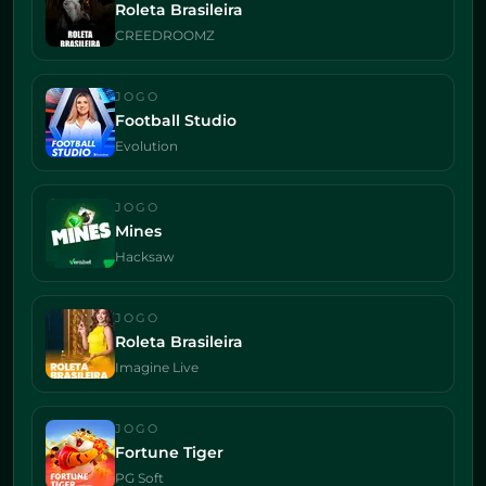
Roleta Brasileira
CREEDROOMZ
JOGO
Football Studio
Evolution
JOGO
Mines
Hacksaw
JOGO
Roleta Brasileira
Imagine Live
JOGO
Fortune Tiger
PG Soft