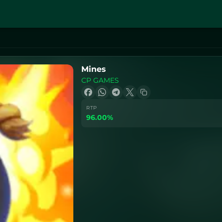
Mines
CP GAMES
RTP
96.00%