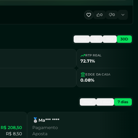
0
0
no ao jogador (RTP) média de até
96.00%
, você pode jogar
Hoje
7D
15D
30D
RTP REAL
niciantes quanto para jogadores experientes da CP GAMES.
72.71%
EDGE DA CASA
esultados aleatórios e independentes em cada rodada.
0.08%
Hoje
3 dias
7 dias
 de outros títulos da CP GAMES e promove o jogo
🥈
Ma*** ****
R$ 208,50
Pagamento
R$ 8,50
Aposta