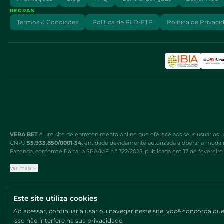
REGRAS
Termos & Condições
Política de PLD-FTP
Política de Privaci
VERA BET
é um site de entretenimento online que oferece aos seus usuários um
CNPJ
55.933.850/0001-34
, entidade devidamente autorizada a operar a modalid
Fazenda, conforme Portaria SPA/MF n.º 322/2025, publicada em 17 de fevereiro d
Ver mais
Ao acessar, continuar a usar ou navegar neste site, você concorda que podemos
interfere na sua privacidade.
O uso desta plataforma é proibido para
beneficiários de Bolsa Família e Ben
Este site utiliza cookies
Ao acessar, continuar a usar ou navegar neste site, você concorda q
isso não interfere na sua privacidade.