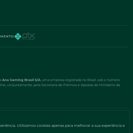
AMENTO
:
la
Ana Gaming Brasil S/A
, uma empresa registrada no Brasil, sob o número
line, conjuntamente, pela Secretaria de Prêmios e Apostas do Ministério da
so site. Utilizamos cookies apenas para melhorar a sua experiência e isso não
riência. Utilizamos cookies apenas para melhorar a sua experiência e