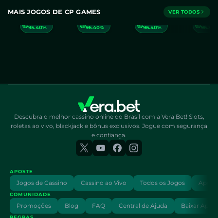
Por que jogar Lucky Santa na Vera Bet
MAIS JOGOS DE CP GAMES
VER TODOS
Na
Vera Bet
, você joga com total segurança, suporte
RTP
RTP
RTP
RTP
rápido e depósitos via Pix. A plataforma é licenciada,
95.40%
96.40%
96.40%
96.30
JOGAR
JOGAR
JOGAR
JOGAR
reúne dezenas de outros títulos da CP GAMES e
promove o jogo responsável. Aposte com consciência!
RTP
Margem da casa
96.78%
3.22%
Descubra o melhor cassino online do Brasil com a Vera Bet! Slots,
roletas ao vivo, blackjack e bônus exclusivos. Jogue com segurança
e confiança.
APOSTE
Jogos de Cassino
Cassino ao Vivo
Todos os Jogos
Aposta
COMUNIDADE
Promoções
Blog
FAQ
Central de Ajuda
Baixar App
REGRAS