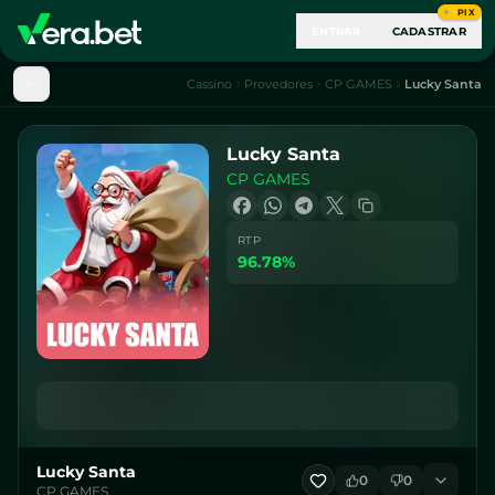
PIX
ENTRAR
CADASTRAR
Cassino
Provedores
CP GAMES
Lucky Santa
Lucky Santa
CP GAMES
RTP
96.78%
Lucky Santa
0
0
CP GAMES