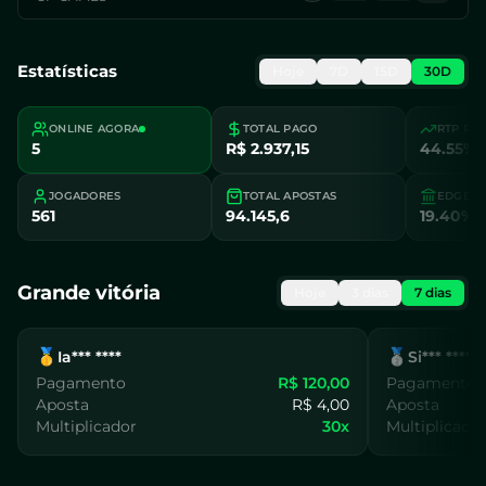
Lucky Santa
é um jogo de cassino online disponível
Estatísticas
na
Vera Bet
, desenvolvido pelo provedor
Hoje
7D
CP GAMES
15D
30D
.
Com uma taxa de retorno ao jogador (RTP) média de
até
96.78%
, você pode jogar agora mesmo e se
ONLINE AGORA
TOTAL PAGO
RTP RE
divertir. Jogue com responsabilidade!
5
R$ 2.937,15
44.55%
Como jogar Lucky Santa na Vera Bet
JOGADORES
TOTAL APOSTAS
EDGE D
561
Para começar a jogar
Lucky Santa
94.145,6
, basta ajustar o
19.40%
valor da aposta e iniciar a rodada. O jogo é intuitivo e
indicado tanto para iniciantes quanto para jogadores
experientes da CP GAMES.
Grande vitória
Hoje
3 dias
7 dias
Sobre o Lucky Santa
🥇
🥈
Ia*** ****
Si*** ****
O
Lucky Santa
é desenvolvido pela
CP GAMES
e opera
com tecnologia RNG (Random Number Generator)
Pagamento
R$ 120,00
Pagamento
Aposta
R$ 4,00
Aposta
certificada, garantindo resultados aleatórios e
Multiplicador
30
x
Multiplicado
independentes em cada rodada. Com RTP médio de
96.78%
, oferece uma boa relação entre risco e retorno.