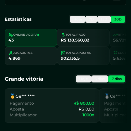
Lucky Night Market
é um jogo de cassino online
Estatísticas
disponível na
Vera Bet
, desenvolvido pelo provedor
Hoje
7D
15D
30D
CP GAMES
. Com uma taxa de retorno ao jogador
(RTP) média de até
96.40%
, você pode jogar agora
ONLINE AGORA
TOTAL PAGO
RTP RE
mesmo e se divertir. Jogue com responsabilidade!
43
R$ 138.560,82
56.72%
Como jogar Lucky Night Market na Vera Bet
JOGADORES
TOTAL APOSTAS
EDGE D
4.869
Para começar a jogar
Lucky Night Market
902.135,5
, basta
5.63%
ajustar o valor da aposta e iniciar a rodada. O jogo é
intuitivo e indicado tanto para iniciantes quanto para
jogadores experientes da CP GAMES.
Grande vitória
Hoje
3 dias
7 dias
Sobre o Lucky Night Market
🥇
🥈
Ge*** ****
Ce*** ****
O
Lucky Night Market
é desenvolvido pela
CP GAMES
e opera com tecnologia RNG (Random Number
Pagamento
R$ 800,00
Pagamento
Aposta
R$ 0,80
Aposta
Generator) certificada, garantindo resultados
Multiplicador
1000
x
Multiplicado
aleatórios e independentes em cada rodada. Com RTP
médio de
96.40%
, oferece uma boa relação entre risco
e retorno.