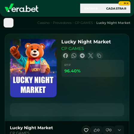
PIX
ENTRAR
CADASTRAR
Cassino
Provedores
CP GAMES
Lucky Night Market
Lucky Night Market
CP GAMES
RTP
96.40%
Lucky Night Market
0
0
CP GAMES