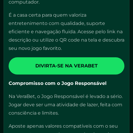
computador.
É a casa certa para quem valoriza
entretenimento com qualidade, suporte
eficiente e navegação fluida. Acesse pelo link na
descrição ou utilize o QR code na tela e descubra
seu novo jogo favorito.
DIVIRTA-SE NA VERABET
Compromisso com o Jogo Responsável
Na VeraBet, o Jogo Responsável é levado a sério.
Jogar deve ser uma atividade de lazer, feita com
consciência e limites.
Aposte apenas valores compatíveis com o seu