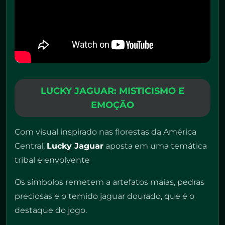
LUCKY JAGUAR: MISTICISMO E
EMOÇÃO
Com visual inspirado nas florestas da América
Central,
Lucky Jaguar
aposta em uma temática
tribal e envolvente
Os símbolos remetem a artefatos maias, pedras
preciosas e o temido jaguar dourado, que é o
destaque do jogo.