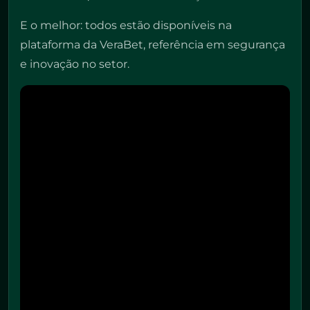
E o melhor: todos estão disponíveis na
plataforma da VeraBet, referência em segurança
e inovação no setor.