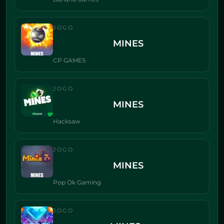
JOGO
MINES
CP GAMES
JOGO
MINES
Hacksaw
JOGO
MINES
Pop Ok Gaming
JOGO