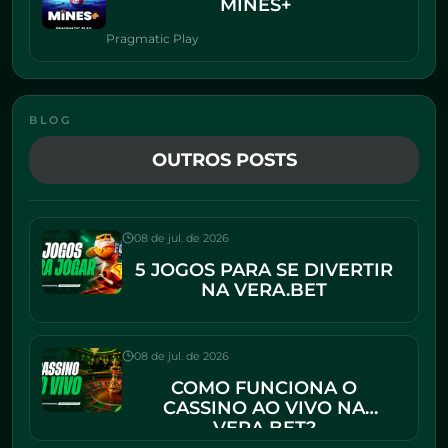
MINES+
Pragmatic Play
BLOG
OUTROS POSTS
08 de jul. de 2026
5 JOGOS PARA SE DIVERTIR
NA VERA.BET
08 de jul. de 2026
COMO FUNCIONA O
CASSINO AO VIVO NA
VERA.BET?