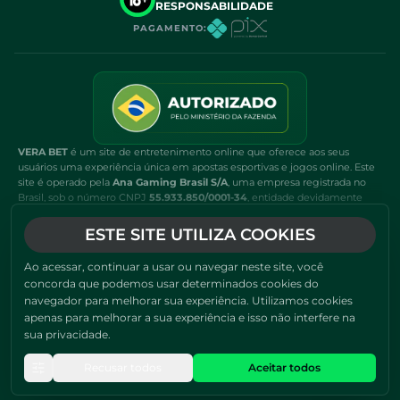
RESPONSABILIDADE
PAGAMENTO
:
VERA BET
é um site de entretenimento online que oferece aos seus
usuários uma experiência única em apostas esportivas e jogos online. Este
site é operado pela
Ana Gaming Brasil S/A
, uma empresa registrada no
Brasil, sob o número CNPJ
55.933.850/0001-34
, entidade devidamente
Ver mais
autorizada a operar a modalidade lotérica de apostas de quota fixa no Brasil,
em temática desportiva e jogos online, conjuntamente, pela Secretaria de
ESTE SITE UTILIZA COOKIES
Prêmios e Apostas do Ministério da Fazenda, conforme Portaria SPA/MF
n.º 322/2025, publicada em 17 de fevereiro de 2025 no Diário Oficial da
CENTRAL DE JOGO RESPONSÁVEL
DENÚNCIAS
PRIVACIDADE
OUVIDORIA
Ao acessar, continuar a usar ou navegar neste site, você
República Federativa do Brasil.
concorda que podemos usar determinados cookies do
navegador para melhorar sua experiência. Utilizamos cookies
© 2026 Vera Bet. Todos os direitos reservados.
Ao acessar, continuar a usar ou navegar neste site, você concorda que
Feito com 💚 para brasileiros 🇧🇷
apenas para melhorar a sua experiência e isso não interfere na
podemos usar determinados cookies do navegador para melhorar sua
18+. Jogue com responsabilidade! Ministério da Fazenda adverte: aposta não é
sua privacidade.
experiência ao usar nosso site. Utilizamos cookies apenas para melhorar a
investimento. Por isso, leia todas as informações disponíveis na nossa seção de
sua experiência e isso não interfere na sua privacidade.
Jogo Responsável. Importante: o uso de recursos do Bolsa Família, BPC e de
Recusar todos
Aceitar todos
outros programas de assistência social é estritamente proibido para atividades
O uso desta plataforma é proibido para
beneficiários de Bolsa Família e
relacionadas a apostas de quota fixa.
Benefício de Prestação Continuada (BPC).