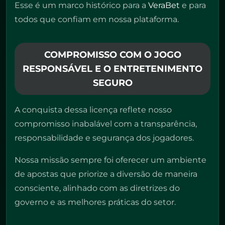
Esse é um marco histórico para a
VeraBet
e para
todos que confiam em nossa plataforma.
COMPROMISSO COM O JOGO
RESPONSÁVEL E O ENTRETENIMENTO
SEGURO
A conquista dessa licença reflete nosso
compromisso inabalável com a transparência,
responsabilidade e segurança dos jogadores.
Nossa missão sempre foi oferecer um ambiente
de apostas que priorize a diversão de maneira
consciente, alinhado com as diretrizes do
governo e as melhores práticas do setor.