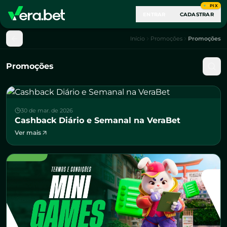
PIX
ENTRAR
CADASTRAR
Início
Promoções
Promoções
Promoções
30 de mar. de 2026
Cashback Diário e Semanal na VeraBet
Ver mais