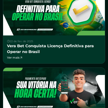
22 de fev. de 2025
Vera Bet Conquista Licença Definitiva para
Operar no Brasil
Ver mais