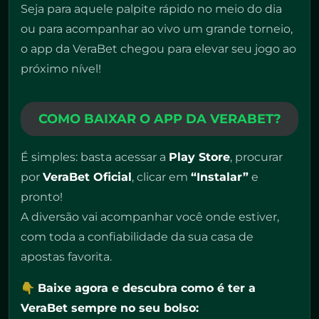
Seja para aquele palpite rápido no meio do dia
ou para acompanhar ao vivo um grande torneio,
o app da VeraBet chegou para elevar seu jogo ao
próximo nível!
COMO BAIXAR O APP DA VERABET?
É simples: basta acessar a
Play Store
, procurar
por
VeraBet Oficial
, clicar em
“Instalar”
e
pronto!
A diversão vai acompanhar você onde estiver,
com toda a confiabilidade da sua casa de
apostas favorita.
👇
Baixe agora e descubra como é ter a
VeraBet sempre no seu bolso: