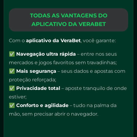
TODAS AS VANTAGENS DO
APLICATIVO DA VERABET
Com o
aplicativo da VeraBet
, você garante:
✅
Navegação ultra rápida
– entre nos seus
mercados e jogos favoritos sem travadinhas;
✅
Mais segurança
– seus dados e apostas com
proteção reforçada;
✅
Privacidade total
– aposte tranquilo de onde
estiver;
✅
Conforto e agilidade
– tudo na palma da
mão, sem precisar abrir o navegador.