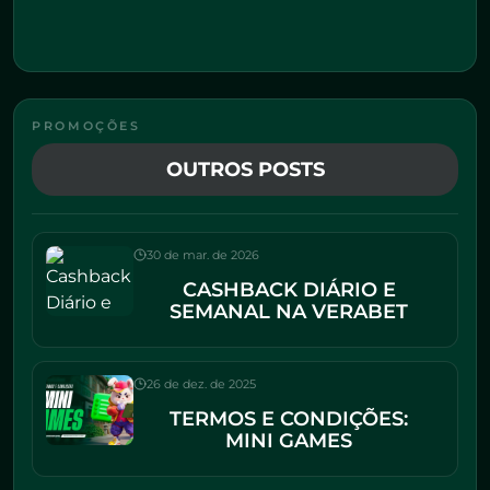
PROMOÇÕES
OUTROS POSTS
30 de mar. de 2026
CASHBACK DIÁRIO E
SEMANAL NA VERABET
26 de dez. de 2025
TERMOS E CONDIÇÕES:
MINI GAMES