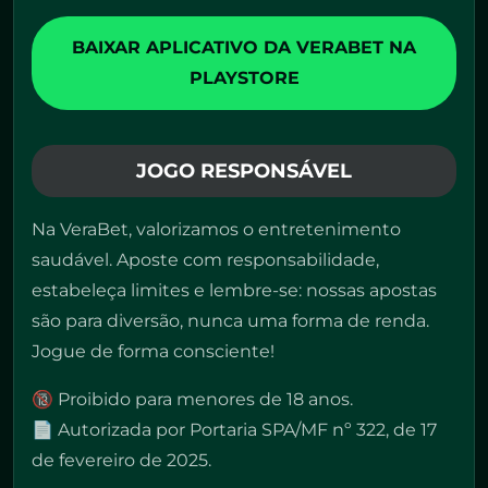
BAIXAR APLICATIVO DA VERABET NA
PLAYSTORE
JOGO RESPONSÁVEL
Na VeraBet, valorizamos o entretenimento
saudável. Aposte com responsabilidade,
estabeleça limites e lembre-se: nossas apostas
são para diversão, nunca uma forma de renda.
Jogue de forma consciente!
🔞 Proibido para menores de 18 anos.
📄 Autorizada por Portaria SPA/MF nº 322, de 17
de fevereiro de 2025.