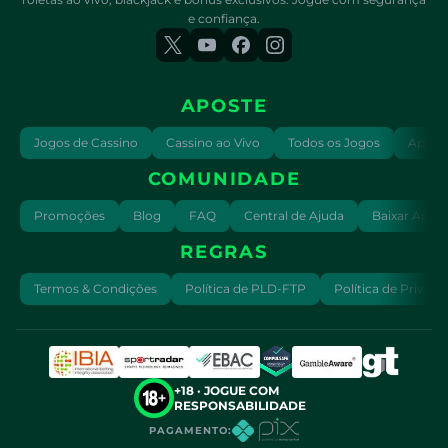
e confiança.
APOSTE
Jogos de Cassino
Cassino ao Vivo
Todos os Jogos
Aposta
COMUNIDADE
Promoções
Blog
FAQ
Central de Ajuda
Baixar App
REGRAS
Termos & Condições
Política de PLD-FTP
Política de Privaci
+18 · JOGUE COM
RESPONSABILIDADE
PAGAMENTO
: