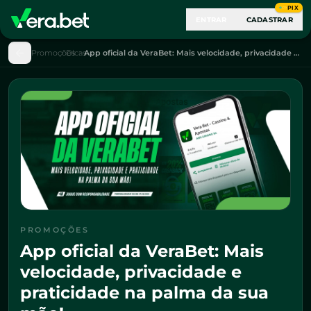
PIX
ENTRAR
CADASTRAR
Promoções
Dicas
App oficial da VeraBet: Mais velocidade, privacidade e praticidade na palma da sua mão!
PROMOÇÕES
App oficial da VeraBet: Mais
velocidade, privacidade e
praticidade na palma da sua