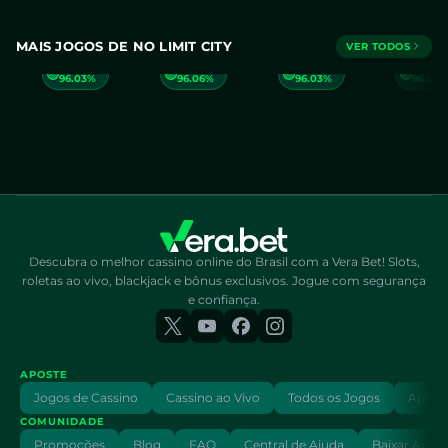
Por que jogar True Grit Redemption na Vera Bet
MAIS JOGOS DE NO LIMIT CITY
VER TODOS
Na
Vera Bet
, você joga com total segurança, suporte
RTP
RTP
RTP
RTP
rápido e depósitos via Pix. A plataforma é licenciada,
96.03%
96.06%
96.03%
96.04
JOGAR
JOGAR
JOGAR
JOGAR
reúne dezenas de outros títulos da No Limit City e
promove o jogo responsável. Aposte com consciência!
RTP
Margem da casa
96.12%
3.88%
Descubra o melhor cassino online do Brasil com a Vera Bet! Slots,
roletas ao vivo, blackjack e bônus exclusivos. Jogue com segurança
e confiança.
APOSTE
Jogos de Cassino
Cassino ao Vivo
Todos os Jogos
Aposta
COMUNIDADE
Promoções
Blog
FAQ
Central de Ajuda
Baixar App