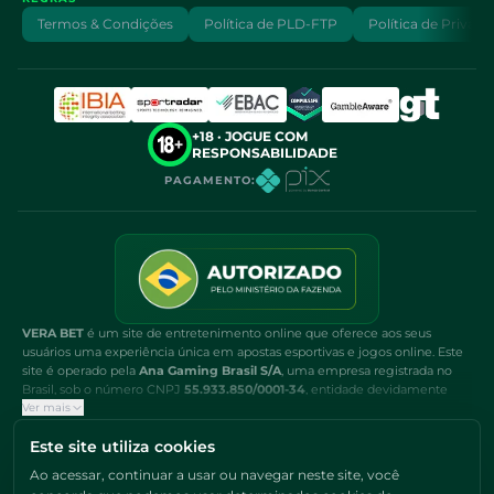
Termos & Condições
Política de PLD-FTP
Política de Privaci
+18 · JOGUE COM
RESPONSABILIDADE
PAGAMENTO
:
VERA BET
é um site de entretenimento online que oferece aos seus
usuários uma experiência única em apostas esportivas e jogos online. Este
site é operado pela
Ana Gaming Brasil S/A
, uma empresa registrada no
Brasil, sob o número CNPJ
55.933.850/0001-34
, entidade devidamente
Ver mais
autorizada a operar a modalidade lotérica de apostas de quota fixa no Brasil,
em temática desportiva e jogos online, conjuntamente, pela Secretaria de
Este site utiliza cookies
Prêmios e Apostas do Ministério da Fazenda, conforme Portaria SPA/MF
n.º 322/2025, publicada em 17 de fevereiro de 2025 no Diário Oficial da
CENTRAL DE JOGO RESPONSÁVEL
DENÚNCIAS
PRIVACIDADE
OUVIDORIA
Ao acessar, continuar a usar ou navegar neste site, você
República Federativa do Brasil.