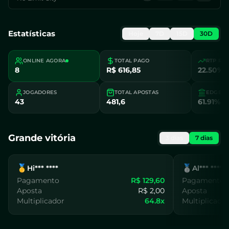
Manhattan Goes Wild
é um jogo de cassino online
Estatísticas
disponível na
Vera Bet
, desenvolvido pelo provedor
Hoje
7D
15D
30D
No Limit City
. Com uma taxa de retorno ao jogador
(RTP) média de até
96.16%
, você pode jogar agora
ONLINE AGORA
TOTAL PAGO
RTP RE
mesmo e se divertir. Jogue com responsabilidade!
8
R$ 616,85
22.50%
Como jogar Manhattan Goes Wild na Vera Bet
JOGADORES
TOTAL APOSTAS
EDGE D
43
Para começar a jogar
Manhattan Goes Wild
481,6
, basta
61.91%
ajustar o valor da aposta e iniciar a rodada. O jogo é
intuitivo e indicado tanto para iniciantes quanto para
jogadores experientes da No Limit City.
Grande vitória
3 dias
7 dias
Sobre o Manhattan Goes Wild
🥇
🥈
Hi*** ****
Al*** ****
O
Manhattan Goes Wild
é desenvolvido pela
No Limit
City
Pagamento
e opera com tecnologia RNG (Random Number
R$ 129,60
Pagamento
Aposta
R$ 2,00
Aposta
Generator) certificada, garantindo resultados
Multiplicador
64.8
x
Multiplicado
aleatórios e independentes em cada rodada. Com RTP
médio de
96.16%
, oferece uma boa relação entre risco
e retorno.