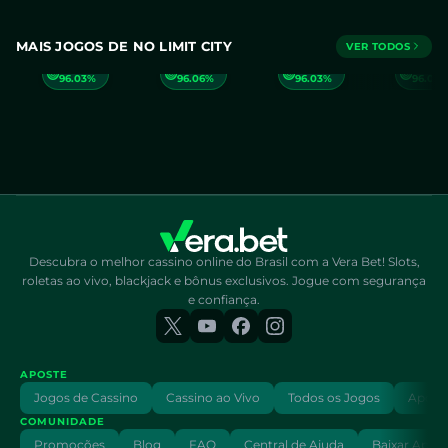
Por que jogar Legion X na Vera Bet
MAIS JOGOS DE NO LIMIT CITY
VER TODOS
Na
Vera Bet
, você joga com total segurança, suporte
RTP
RTP
RTP
RTP
rápido e depósitos via Pix. A plataforma é licenciada,
96.03%
96.06%
96.03%
96.04
JOGAR
JOGAR
JOGAR
JOGAR
reúne dezenas de outros títulos da No Limit City e
promove o jogo responsável. Aposte com consciência!
RTP
Margem da casa
96.04%
3.96%
Descubra o melhor cassino online do Brasil com a Vera Bet! Slots,
roletas ao vivo, blackjack e bônus exclusivos. Jogue com segurança
e confiança.
APOSTE
Jogos de Cassino
Cassino ao Vivo
Todos os Jogos
Aposta
COMUNIDADE
Promoções
Blog
FAQ
Central de Ajuda
Baixar App