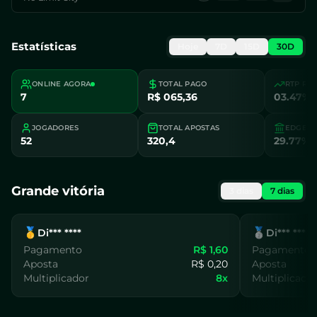
Legion X
é um jogo de cassino online disponível na
Estatísticas
Vera Bet
, desenvolvido pelo provedor
Hoje
No Limit City
7D
15D
30D
.
Com uma taxa de retorno ao jogador (RTP) média de
até
96.04%
, você pode jogar agora mesmo e se
ONLINE AGORA
TOTAL PAGO
RTP RE
divertir. Jogue com responsabilidade!
7
R$ 065,36
03.47%
Como jogar Legion X na Vera Bet
JOGADORES
TOTAL APOSTAS
EDGE D
52
Para começar a jogar
Legion X
320,4
, basta ajustar o valor
29.77%
da aposta e iniciar a rodada. O jogo é intuitivo e
indicado tanto para iniciantes quanto para jogadores
experientes da No Limit City.
Grande vitória
3 dias
7 dias
Sobre o Legion X
🥇
🥈
Di*** ****
Di*** ****
O
Legion X
é desenvolvido pela
No Limit City
e opera
com tecnologia RNG (Random Number Generator)
Pagamento
R$ 1,60
Pagamento
Aposta
R$ 0,20
Aposta
certificada, garantindo resultados aleatórios e
Multiplicador
8
x
Multiplicado
independentes em cada rodada. Com RTP médio de
96.04%
, oferece uma boa relação entre risco e
retorno.