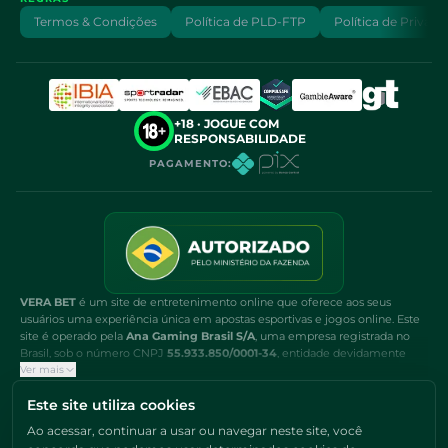
Termos & Condições
Política de PLD-FTP
Política de Privaci
+18 · JOGUE COM
RESPONSABILIDADE
PAGAMENTO
:
VERA BET
é um site de entretenimento online que oferece aos seus
usuários uma experiência única em apostas esportivas e jogos online. Este
site é operado pela
Ana Gaming Brasil S/A
, uma empresa registrada no
Brasil, sob o número CNPJ
55.933.850/0001-34
, entidade devidamente
Ver mais
autorizada a operar a modalidade lotérica de apostas de quota fixa no Brasil,
em temática desportiva e jogos online, conjuntamente, pela Secretaria de
Este site utiliza cookies
Prêmios e Apostas do Ministério da Fazenda, conforme Portaria SPA/MF
n.º 322/2025, publicada em 17 de fevereiro de 2025 no Diário Oficial da
CENTRAL DE JOGO RESPONSÁVEL
DENÚNCIAS
PRIVACIDADE
OUVIDORIA
Ao acessar, continuar a usar ou navegar neste site, você
República Federativa do Brasil.