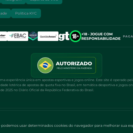
dade
Política KYC
+18 · JOGUE COM
PAG
RESPONSABILIDADE
a experiência única em apostas esportivas e jogos online. Este site é operado pe
ade lotérica de apostas de quota fixa no Brasil, em temática desportiva e jogos on
e 2025 no Diário Oficial da República Federativa do Brasil.
 usar determinados cookies do navegador para melhorar sua experiência ao usar nos
efício de Prestação Continuada (BPC).
CENTRAL DE JOGO RESPONSÁVEL
DENÚNCIAS
PRIVACIDADE
OUVIDORIA
ue podemos usar determinados cookies do navegador para melhorar sua expe
© 2026 Vera Bet. Todos os direitos reservados.