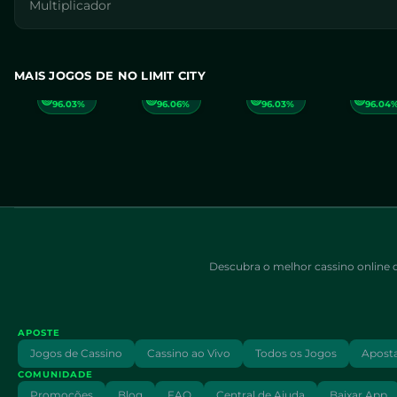
Multiplicador
96.07%
MAIS JOGOS DE NO LIMIT CITY
RTP
RTP
RTP
RTP
96.03%
96.06%
96.03%
96.04
JOGAR
JOGAR
JOGAR
JOGAR
Descubra o melhor cassino online do
APOSTE
Jogos de Cassino
Cassino ao Vivo
Todos os Jogos
Aposta
COMUNIDADE
Promoções
Blog
FAQ
Central de Ajuda
Baixar App