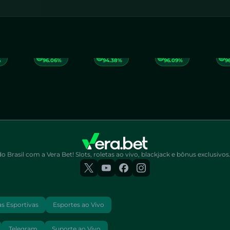
3.93%
RTP
RTP
RTP
R
%
96.06%
94.38%
96.09%
9
JOGAR
JOGAR
JOGAR
JOG
 Brasil com a Vera Bet! Slots, roletas ao vivo, blackjack e bônus exclusiv
s Esportivas
Esportes ao Vivo
Telegram
Suporte ao Vivo