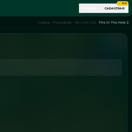
PIX
ENTRAR
CADASTRAR
Cassino
Provedores
No Limit City
Fire In The Hole 2