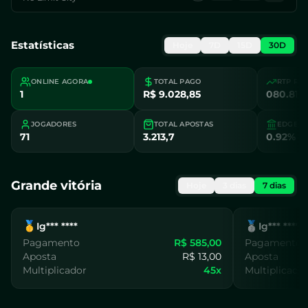
D Day
é um jogo de cassino online disponível na
Vera
Estatísticas
Bet
, desenvolvido pelo provedor
Hoje
No Limit City
7D
15D
. Com
30D
uma taxa de retorno ao jogador (RTP) média de até
96.12%
, você pode jogar agora mesmo e se divertir.
ONLINE AGORA
TOTAL PAGO
RTP RE
Jogue com responsabilidade!
1
R$ 9.028,85
080.81%
Como jogar D Day na Vera Bet
JOGADORES
TOTAL APOSTAS
EDGE D
71
Para começar a jogar
D Day
3.213,7
, basta ajustar o valor da
0.92%
aposta e iniciar a rodada. O jogo é intuitivo e indicado
tanto para iniciantes quanto para jogadores
experientes da No Limit City.
Grande vitória
Hoje
3 dias
7 dias
Sobre o D Day
🥇
🥈
Ig*** ****
Ig*** ****
O
D Day
é desenvolvido pela
No Limit City
e opera
com tecnologia RNG (Random Number Generator)
Pagamento
R$ 585,00
Pagamento
Aposta
R$ 13,00
Aposta
certificada, garantindo resultados aleatórios e
Multiplicador
45
x
Multiplicado
independentes em cada rodada. Com RTP médio de
96.12%
, oferece uma boa relação entre risco e retorno.