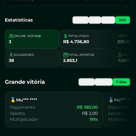
Bushido Ways xNudge
é um jogo de cassino online
Estatísticas
disponível na
Vera Bet
, desenvolvido pelo provedor
Hoje
7D
15D
30D
No Limit City
. Com uma taxa de retorno ao jogador
(RTP) média de até
96.01%
, você pode jogar agora
ONLINE AGORA
TOTAL PAGO
RTP RE
mesmo e se divertir. Jogue com responsabilidade!
3
R$ 4.756,80
229.00%
Como jogar Bushido Ways xNudge na Vera Bet
JOGADORES
TOTAL APOSTAS
EDGE D
38
Para começar a jogar
Bushido Ways xNudge
2.853,1
, basta
-1.81%
ajustar o valor da aposta e iniciar a rodada. O jogo é
intuitivo e indicado tanto para iniciantes quanto para
jogadores experientes da No Limit City.
Grande vitória
Hoje
3 dias
7 dias
Sobre o Bushido Ways xNudge
🥇
🥈
Mu*** ****
Me*** ****
O
Bushido Ways xNudge
é desenvolvido pela
No
Limit City
Pagamento
e opera com tecnologia RNG (Random
R$ 382,00
Pagamento
Aposta
R$ 2,00
Aposta
Number Generator) certificada, garantindo resultados
Multiplicador
191
x
Multiplicado
aleatórios e independentes em cada rodada. Com RTP
médio de
96.01%
, oferece uma boa relação entre risco
e retorno.