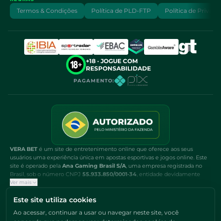
Termos & Condições
Política de PLD-FTP
Política de Privaci
+18 · JOGUE COM
RESPONSABILIDADE
PAGAMENTO
:
VERA BET
é um site de entretenimento online que oferece aos seus
usuários uma experiência única em apostas esportivas e jogos online. Este
site é operado pela
Ana Gaming Brasil S/A
, uma empresa registrada no
Brasil, sob o número CNPJ
55.933.850/0001-34
, entidade devidamente
Ver mais
autorizada a operar a modalidade lotérica de apostas de quota fixa no Brasil,
em temática desportiva e jogos online, conjuntamente, pela Secretaria de
Este site utiliza cookies
Prêmios e Apostas do Ministério da Fazenda, conforme Portaria SPA/MF
n.º 322/2025, publicada em 17 de fevereiro de 2025 no Diário Oficial da
CENTRAL DE JOGO RESPONSÁVEL
DENÚNCIAS
PRIVACIDADE
OUVIDORIA
Ao acessar, continuar a usar ou navegar neste site, você
República Federativa do Brasil.