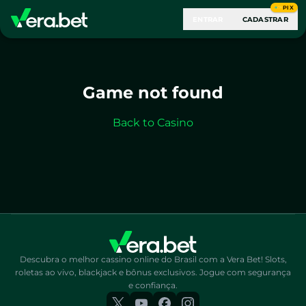
PIX
ENTRAR
CADASTRAR
Game not found
Back to Casino
Descubra o melhor cassino online do Brasil com a Vera Bet! Slots,
roletas ao vivo, blackjack e bônus exclusivos. Jogue com segurança
e confiança.