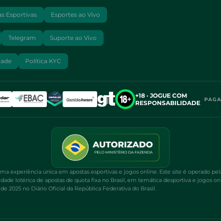
s Esportivas
Esportes ao Vivo
Telegram
Suporte ao Vivo
dade
Política KYC
+18 · JOGUE COM
PAG
RESPONSABILIDADE
a experiência única em apostas esportivas e jogos online. Este site é operado pe
ade lotérica de apostas de quota fixa no Brasil, em temática desportiva e jogos on
e 2025 no Diário Oficial da República Federativa do Brasil.
 usar determinados cookies do navegador para melhorar sua experiência ao usar nos