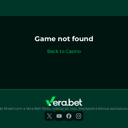
Game not found
Back to Casino
 Brasil com a Vera Bet! Slots, roletas ao vivo, blackjack e bônus exclusiv