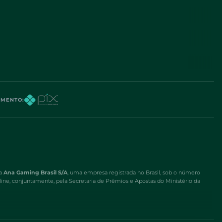
AMENTO
:
la
Ana Gaming Brasil S/A
, uma empresa registrada no Brasil, sob o número
line, conjuntamente, pela Secretaria de Prêmios e Apostas do Ministério da
so site. Utilizamos cookies apenas para melhorar a sua experiência e isso não