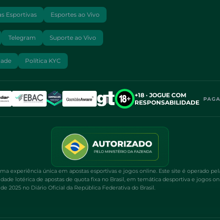
s Esportivas
Esportes ao Vivo
Telegram
Suporte ao Vivo
dade
Política KYC
+18 · JOGUE COM
PAG
RESPONSABILIDADE
a experiência única em apostas esportivas e jogos online. Este site é operado pe
ade lotérica de apostas de quota fixa no Brasil, em temática desportiva e jogos on
e 2025 no Diário Oficial da República Federativa do Brasil.
 usar determinados cookies do navegador para melhorar sua experiência ao usar nos