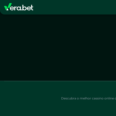
Descubra o melhor cassino online do