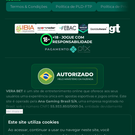
Termos & Condições
Política de PLD-FTP
Política de Privaci
+18 · JOGUE COM
RESPONSABILIDADE
PAGAMENTO
:
VERA BET
é um site de entretenimento online que oferece aos seus
usuários uma experiência única em apostas esportivas e jogos online. Este
site é operado pela
Ana Gaming Brasil S/A
, uma empresa registrada no
Brasil, sob o número CNPJ
55.933.850/0001-34
, entidade devidamente
Ver mais
autorizada a operar a modalidade lotérica de apostas de quota fixa no Brasil,
em temática desportiva e jogos online, conjuntamente, pela Secretaria de
Este site utiliza cookies
Prêmios e Apostas do Ministério da Fazenda, conforme Portaria SPA/MF
n.º 322/2025, publicada em 17 de fevereiro de 2025 no Diário Oficial da
CENTRAL DE JOGO RESPONSÁVEL
DENÚNCIAS
PRIVACIDADE
OUVIDORIA
Ao acessar, continuar a usar ou navegar neste site, você
República Federativa do Brasil.