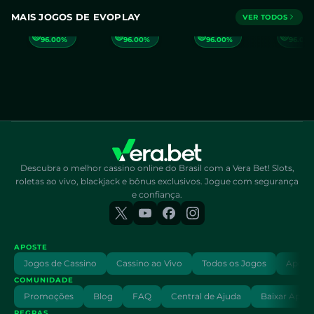
médio de
96%
, oferece uma boa relação entre risco e
MAIS JOGOS DE EVOPLAY
VER TODOS
retorno.
RTP
RTP
RTP
RTP
96.00%
96.00%
96.00%
96.00
JOGAR
JOGAR
JOGAR
JOGAR
Por que jogar Piggy Bank: 3 Pots Bonanza na Vera
Bet
Na
Vera Bet
, você joga com total segurança, suporte
rápido e depósitos via Pix. A plataforma é licenciada,
reúne dezenas de outros títulos da Evoplay e promove
o jogo responsável. Aposte com consciência!
RTP
Margem da casa
Descubra o melhor cassino online do Brasil com a Vera Bet! Slots,
96%
4.00%
roletas ao vivo, blackjack e bônus exclusivos. Jogue com segurança
e confiança.
APOSTE
Jogos de Cassino
Cassino ao Vivo
Todos os Jogos
Aposta
COMUNIDADE
Promoções
Blog
FAQ
Central de Ajuda
Baixar App
REGRAS