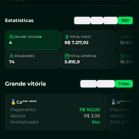
Piggy Bank: 3 Pots Bonanza
é um jogo de cassino
Estatísticas
online disponível na
Vera Bet
, desenvolvido pelo
Hoje
7D
15D
30D
provedor
Evoplay
. Com uma taxa de retorno ao
jogador (RTP) média de até
96%
, você pode jogar
ONLINE AGORA
TOTAL PAGO
RTP RE
agora mesmo e se divertir. Jogue com
4
R$ 7.217,92
13.89%
responsabilidade!
JOGADORES
TOTAL APOSTAS
EDGE D
Como jogar Piggy Bank: 3 Pots Bonanza na Vera
74
5.810,9
18.09%
Bet
Para começar a jogar
Piggy Bank: 3 Pots Bonanza
,
basta ajustar o valor da aposta e iniciar a rodada. O
Grande vitória
Hoje
3 dias
7 dias
jogo é intuitivo e indicado tanto para iniciantes
quanto para jogadores experientes da Evoplay.
🥇
🥈
Ca*** ****
Iz*** ****
Sobre o Piggy Bank: 3 Pots Bonanza
Pagamento
R$ 162,00
Pagamento
O
Aposta
Piggy Bank: 3 Pots Bonanza
é desenvolvido pela
R$ 3,00
Aposta
Multiplicador
54
x
Multiplicado
Evoplay
e opera com tecnologia RNG (Random
Number Generator) certificada, garantindo resultados
aleatórios e independentes em cada rodada. Com RTP