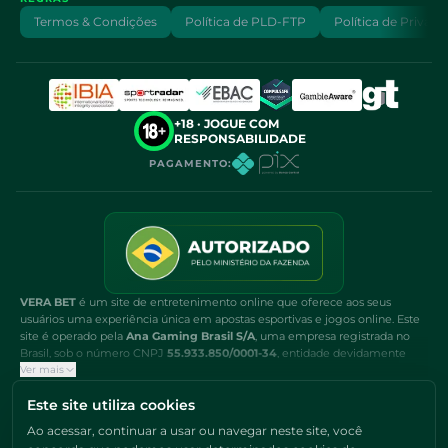
Termos & Condições
Política de PLD-FTP
Política de Privaci
+18 · JOGUE COM
RESPONSABILIDADE
PAGAMENTO
:
VERA BET
é um site de entretenimento online que oferece aos seus
usuários uma experiência única em apostas esportivas e jogos online. Este
site é operado pela
Ana Gaming Brasil S/A
, uma empresa registrada no
Brasil, sob o número CNPJ
55.933.850/0001-34
, entidade devidamente
Ver mais
autorizada a operar a modalidade lotérica de apostas de quota fixa no Brasil,
em temática desportiva e jogos online, conjuntamente, pela Secretaria de
Este site utiliza cookies
Prêmios e Apostas do Ministério da Fazenda, conforme Portaria SPA/MF
n.º 322/2025, publicada em 17 de fevereiro de 2025 no Diário Oficial da
CENTRAL DE JOGO RESPONSÁVEL
DENÚNCIAS
PRIVACIDADE
OUVIDORIA
Ao acessar, continuar a usar ou navegar neste site, você
República Federativa do Brasil.