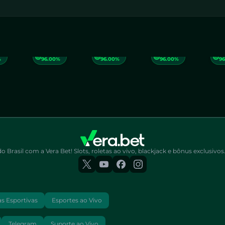
RTP
RTP
RTP
RT
%
96.00%
96.00%
96.00%
9
JOGAR
JOGAR
JOGAR
JOG
 Brasil com a Vera Bet! Slots, roletas ao vivo, blackjack e bônus exclusiv
s Esportivas
Esportes ao Vivo
Telegram
Suporte ao Vivo