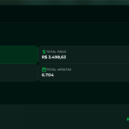
 Bet
, desenvolvido pelo provedor
Evoplay
. Com uma taxa de ret
TOTAL PAGO
 aposta e iniciar a rodada. O jogo é intuitivo e indicado tanto pa
R$ 3.498,63
TOTAL APOSTAS
nologia RNG (Random Number Generator) certificada, garantindo
6.704
co e retorno.
 e depósitos via Pix. A plataforma é licenciada, reúne dezenas d
R
Margem da casa
4.00%