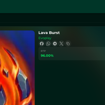
Lava Burst
Evoplay
RTP
96.00%