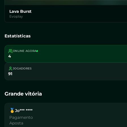
Lava Burst
Evoplay
Lava Burst
é um jogo de cassino online disponível na
Vera
Estatísticas
agora mesmo e se divertir. Jogue com responsabilidade!
Como jogar Lava Burst na Vera Bet
ONLINE AGORA
Para começar a jogar
Lava Burst
, basta ajustar o valor da
4
Sobre o Lava Burst
JOGADORES
91
O
Lava Burst
é desenvolvido pela
Evoplay
e opera com tec
Com RTP médio de
96%
, oferece uma boa relação entre ris
Por que jogar Lava Burst na Vera Bet
Grande vitória
Na
Vera Bet
, você joga com total segurança, suporte rápido
Aposte com consciência!
🥇
Jo*** ****
Pagamento
RTP
Aposta
96%