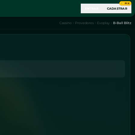
PIX
ENTRAR
CADASTRAR
Cassino
Provedores
Evoplay
B-Ball Blitz