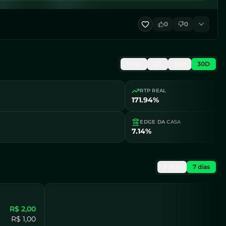
0
0
orno ao jogador (RTP) média de até
96%
, você pode jogar
Hoje
7D
15D
30D
RTP REAL
ra iniciantes quanto para jogadores experientes da Evoplay.
171.94%
EDGE DA CASA
o resultados aleatórios e independentes em cada rodada.
7.14%
3 dias
7 dias
e outros títulos da Evoplay e promove o jogo responsável.
R$ 2,00
R$ 1,00