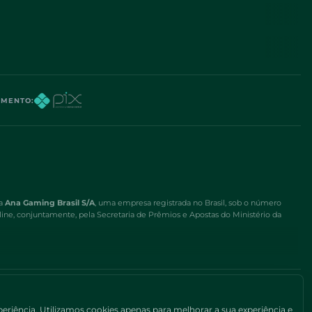
AMENTO
:
la
Ana Gaming Brasil S/A
, uma empresa registrada no Brasil, sob o número
line, conjuntamente, pela Secretaria de Prêmios e Apostas do Ministério da
so site. Utilizamos cookies apenas para melhorar a sua experiência e isso não
riência. Utilizamos cookies apenas para melhorar a sua experiência e