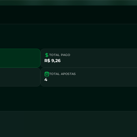
 Bet
, desenvolvido pelo provedor
Evoplay
. Com uma taxa de ret
TOTAL PAGO
 aposta e iniciar a rodada. O jogo é intuitivo e indicado tanto pa
R$ 9,26
TOTAL APOSTAS
nologia RNG (Random Number Generator) certificada, garantind
4
co e retorno.
 e depósitos via Pix. A plataforma é licenciada, reúne dezenas d
Margem da casa
4.00%