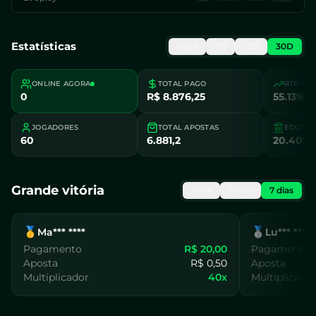
3 Crowns: Coin Hunt
é um jogo de cassino online
Estatísticas
disponível na
Vera Bet
, desenvolvido pelo provedor
Hoje
7D
15D
30D
Evoplay
. Com uma taxa de retorno ao jogador (RTP)
média de até
96%
, você pode jogar agora mesmo e se
ONLINE AGORA
TOTAL PAGO
RTP RE
divertir. Jogue com responsabilidade!
0
R$ 8.876,25
55.13%
Como jogar 3 Crowns: Coin Hunt na Vera Bet
JOGADORES
TOTAL APOSTAS
EDGE D
60
Para começar a jogar
3 Crowns: Coin Hunt
6.881,2
, basta
20.40%
ajustar o valor da aposta e iniciar a rodada. O jogo é
intuitivo e indicado tanto para iniciantes quanto para
jogadores experientes da Evoplay.
Grande vitória
Hoje
3 dias
7 dias
Sobre o 3 Crowns: Coin Hunt
🥇
🥈
Ma*** ****
Lu*** ****
O
3 Crowns: Coin Hunt
é desenvolvido pela
Evoplay
e
opera com tecnologia RNG (Random Number
Pagamento
R$ 20,00
Pagamento
Aposta
R$ 0,50
Aposta
Generator) certificada, garantindo resultados
Multiplicador
40
x
Multiplicado
aleatórios e independentes em cada rodada. Com RTP
médio de
96%
, oferece uma boa relação entre risco e
retorno.