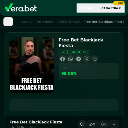
PIX
ENTRAR
CADASTRAR
Cassino
Provedores
CREEDROOMZ
Free Bet Blackjack Fiesta
Free Bet Blackjack
Fiesta
CREEDROOMZ
RTP
99.06%
Free Bet Blackjack Fiesta
0
0
CREEDROOMZ