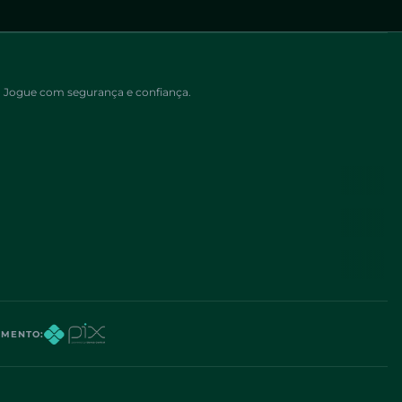
os. Jogue com segurança e confiança.
AMENTO
: