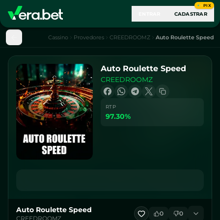
PIX
ENTRAR
CADASTRAR
Cassino
Provedores
CREEDROOMZ
Auto Roulette Speed
Auto Roulette Speed
CREEDROOMZ
RTP
97.30%
Auto Roulette Speed
0
0
CREEDROOMZ