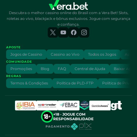
e retorno.
Descubra o melhor cassino online do Brasil com a Vera Bet! Slots,
Por que jogar Slot Vegas - Fully Loaded na Vera Bet
roletas ao vivo, blackjack e bônus exclusivos. Jogue com segurança
Na
Vera Bet
, você joga com total segurança, suporte
e confiança.
rápido e depósitos via Pix. A plataforma é licenciada,
reúne dezenas de outros títulos da Big Time Gaming e
promove o jogo responsável. Aposte com consciência!
APOSTE
Jogos de Cassino
Cassino ao Vivo
Todos os Jogos
Aposta
RTP
Margem da casa
COMUNIDADE
96.59%
3.41%
Promoções
Blog
FAQ
Central de Ajuda
Baixar App
REGRAS
Termos & Condições
Política de PLD-FTP
Política de Privaci
+18 · JOGUE COM
RESPONSABILIDADE
PAGAMENTO
: