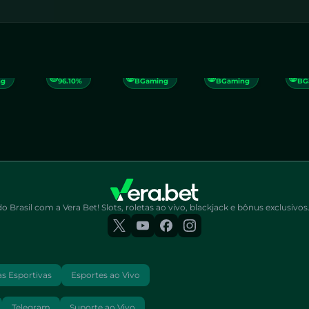
RTP
Provedor
Provedor
Pro
ng
96.10%
BGaming
BGaming
BG
JOGAR
JOGAR
JOGAR
JOG
 Brasil com a Vera Bet! Slots, roletas ao vivo, blackjack e bônus exclusiv
s Esportivas
Esportes ao Vivo
Telegram
Suporte ao Vivo