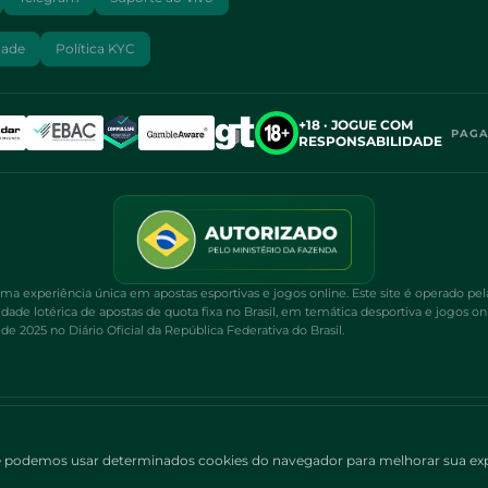
dade
Política KYC
+18 · JOGUE COM
PAG
RESPONSABILIDADE
a experiência única em apostas esportivas e jogos online. Este site é operado pe
ade lotérica de apostas de quota fixa no Brasil, em temática desportiva e jogos on
e 2025 no Diário Oficial da República Federativa do Brasil.
 usar determinados cookies do navegador para melhorar sua experiência ao usar nos
efício de Prestação Continuada (BPC).
CENTRAL DE JOGO RESPONSÁVEL
DENÚNCIAS
PRIVACIDADE
OUVIDORIA
ue podemos usar determinados cookies do navegador para melhorar sua expe
© 2026 Vera Bet. Todos os direitos reservados.