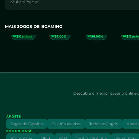
Multiplicador
MAIS JOGOS DE BGAMING
Provedor
RTP
RTP
Provedor
BGaming
97.00%
96.00%
BGami
JOGAR
JOGAR
JOGAR
JOGAR
Descubra o melhor cassino online do
APOSTE
Jogos de Cassino
Cassino ao Vivo
Todos os Jogos
Aposta
COMUNIDADE
Promoções
Blog
FAQ
Central de Ajuda
Baixar App