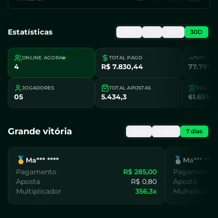
Wild Fortune
é um jogo de cassino online disponível
Estatísticas
na
Vera Bet
, desenvolvido pelo provedor
Hoje
7D
Amusnet
15D
.
30D
Com uma taxa de retorno ao jogador (RTP) média de
até
96.12%
, você pode jogar agora mesmo e se
ONLINE AGORA
TOTAL PAGO
RTP RE
divertir. Jogue com responsabilidade!
4
R$ 7.830,44
77.79%
Como jogar Wild Fortune na Vera Bet
JOGADORES
TOTAL APOSTAS
EDGE D
05
Para começar a jogar
Wild Fortune
5.434,3
, basta ajustar o
61.65%
valor da aposta e iniciar a rodada. O jogo é intuitivo e
indicado tanto para iniciantes quanto para jogadores
experientes da Amusnet.
Grande vitória
Hoje
3 dias
7 dias
Sobre o Wild Fortune
🥇
🥈
Ma*** ****
Ma*** ****
O
Wild Fortune
é desenvolvido pela
Amusnet
e opera
com tecnologia RNG (Random Number Generator)
Pagamento
R$ 285,00
Pagamento
Aposta
R$ 0,80
Aposta
certificada, garantindo resultados aleatórios e
Multiplicador
356.3
x
Multiplicado
independentes em cada rodada. Com RTP médio de
96.12%
, oferece uma boa relação entre risco e retorno.