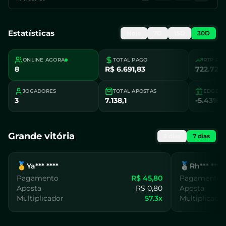
Flaming Hot Extreme
é um jogo de cassino online
Estatísticas
disponível na
Vera Bet
, desenvolvido pelo provedor
Hoje
7D
15D
30D
Amusnet
. Com uma taxa de retorno ao jogador (RTP)
média de até
97%
, você pode jogar agora mesmo e se
ONLINE AGORA
TOTAL PAGO
RTP RE
divertir. Jogue com responsabilidade!
8
R$ 6.691,83
722.72%
Como jogar Flaming Hot Extreme na Vera Bet
JOGADORES
TOTAL APOSTAS
EDGE D
3
Para começar a jogar
Flaming Hot Extreme
7.138,1
, basta
-5.43%
ajustar o valor da aposta e iniciar a rodada. O jogo é
intuitivo e indicado tanto para iniciantes quanto para
jogadores experientes da Amusnet.
Grande vitória
3 dias
7 dias
Sobre o Flaming Hot Extreme
🥇
🥈
Ya*** ****
Rh*** ****
O
Flaming Hot Extreme
é desenvolvido pela
Amusnet
Pagamento
e opera com tecnologia RNG (Random
R$ 45,80
Pagamento
Aposta
R$ 0,80
Aposta
Number Generator) certificada, garantindo resultados
Multiplicador
57.3
x
Multiplicado
aleatórios e independentes em cada rodada. Com RTP
médio de
97%
, oferece uma boa relação entre risco e
retorno.