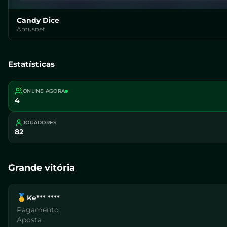
Candy Dice
Amusnet
Candy Dice
é um jogo de cassino online disponível na
Vera
Estatísticas
agora mesmo e se divertir. Jogue com responsabilidade!
Como jogar Candy Dice na Vera Bet
ONLINE AGORA
Para começar a jogar
Candy Dice
, basta ajustar o valor d
4
Sobre o Candy Dice
JOGADORES
82
O
Candy Dice
é desenvolvido pela
Amusnet
e opera com t
rodada. Com RTP médio de
97%
, oferece uma boa relação e
Por que jogar Candy Dice na Vera Bet
Grande vitória
Na
Vera Bet
, você joga com total segurança, suporte rápid
Aposte com consciência!
🥇
Ke*** ****
Pagamento
Aposta