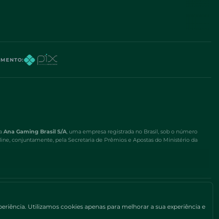
AMENTO
:
la
Ana Gaming Brasil S/A
, uma empresa registrada no Brasil, sob o número
line, conjuntamente, pela Secretaria de Prêmios e Apostas do Ministério da
so site. Utilizamos cookies apenas para melhorar a sua experiência e isso não
riência. Utilizamos cookies apenas para melhorar a sua experiência e