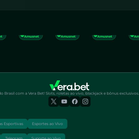
Provedor
Provedor
Provedor
Pro
t
Amusnet
Amusnet
Amusnet
Am
JOGAR
JOGAR
JOGAR
JOG
 Brasil com a Vera Bet! Slots, roletas ao vivo, blackjack e bônus exclusiv
s Esportivas
Esportes ao Vivo
Telegram
Suporte ao Vivo