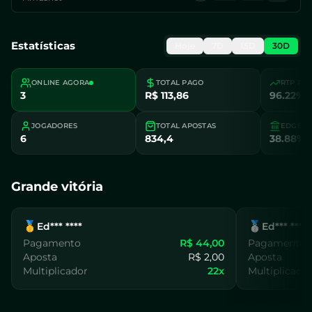
Bulky Fruits Buy Bonus
é um jogo de cassino online
Estatísticas
disponível na
Vera Bet
, desenvolvido pelo provedor
Hoje
7D
15D
30D
Amusnet
. Com uma taxa de retorno ao jogador (RTP)
média de até
96.48%
, você pode jogar agora mesmo e
ONLINE AGORA
TOTAL PAGO
RTP RE
se divertir. Jogue com responsabilidade!
3
R$ 113,86
96.22%
Como jogar Bulky Fruits Buy Bonus na Vera Bet
JOGADORES
TOTAL APOSTAS
EDGE D
6
Para começar a jogar
Bulky Fruits Buy Bonus
834,4
, basta
38.88%
ajustar o valor da aposta e iniciar a rodada. O jogo é
intuitivo e indicado tanto para iniciantes quanto para
jogadores experientes da Amusnet.
Grande vitória
Sobre o Bulky Fruits Buy Bonus
🥇
🥈
Ed*** ****
Ed*** ****
O
Bulky Fruits Buy Bonus
é desenvolvido pela
Pagamento
R$ 44,00
Pagamento
Amusnet
e opera com tecnologia RNG (Random
Aposta
R$ 2,00
Aposta
Number Generator) certificada, garantindo resultados
Multiplicador
22
x
Multiplicado
aleatórios e independentes em cada rodada. Com RTP
médio de
96.48%
, oferece uma boa relação entre risco
e retorno.