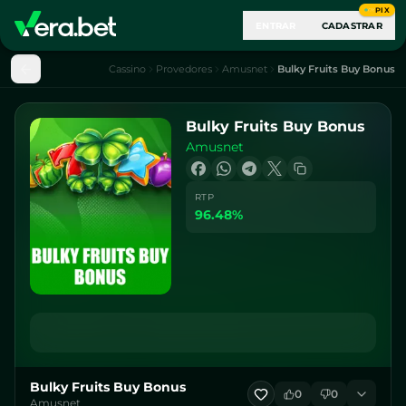
PIX
ENTRAR
CADASTRAR
Cassino
Provedores
Amusnet
Bulky Fruits Buy Bonus
Bulky Fruits Buy Bonus
Amusnet
RTP
96.48%
Bulky Fruits Buy Bonus
0
0
Amusnet