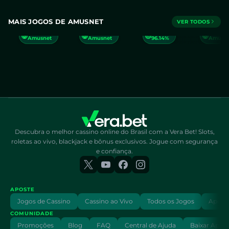
Por que jogar Bulky Fruits Buy Bonus na Vera Bet
MAIS JOGOS DE AMUSNET
VER TODOS
Na
Vera Bet
, você joga com total segurança, suporte
Provedor
Provedor
RTP
Provedor
Amusnet
Amusnet
96.14%
Amusne
rápido e depósitos via Pix. A plataforma é licenciada,
JOGAR
JOGAR
JOGAR
JOGAR
reúne dezenas de outros títulos da Amusnet e
promove o jogo responsável. Aposte com consciência!
RTP
Margem da casa
96.48%
3.52%
Descubra o melhor cassino online do Brasil com a Vera Bet! Slots,
roletas ao vivo, blackjack e bônus exclusivos. Jogue com segurança
e confiança.
APOSTE
Jogos de Cassino
Cassino ao Vivo
Todos os Jogos
Aposta
COMUNIDADE
Promoções
Blog
FAQ
Central de Ajuda
Baixar App