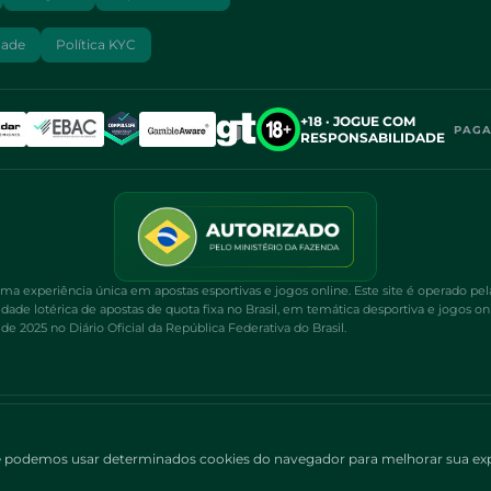
dade
Política KYC
+18 · JOGUE COM
PAG
RESPONSABILIDADE
a experiência única em apostas esportivas e jogos online. Este site é operado pe
ade lotérica de apostas de quota fixa no Brasil, em temática desportiva e jogos on
e 2025 no Diário Oficial da República Federativa do Brasil.
 usar determinados cookies do navegador para melhorar sua experiência ao usar nos
efício de Prestação Continuada (BPC).
CENTRAL DE JOGO RESPONSÁVEL
DENÚNCIAS
PRIVACIDADE
OUVIDORIA
ue podemos usar determinados cookies do navegador para melhorar sua expe
© 2026 Vera Bet. Todos os direitos reservados.
Feito com 💚 para brasileiros 🇧🇷