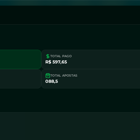
na
Vera Bet
, desenvolvido pelo provedor
Amusnet
. Com uma tax
bilidade!
TOTAL PAGO
alor da aposta e iniciar a rodada. O jogo é intuitivo e indicado t
R$ 597,65
TOTAL APOSTAS
088,5
 com tecnologia RNG (Random Number Generator) certificada, g
o entre risco e retorno.
o e depósitos via Pix. A plataforma é licenciada, reúne dezenas 
Margem da casa