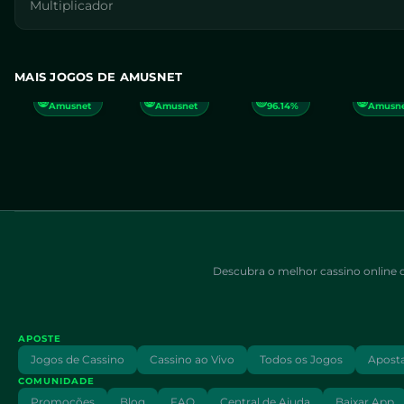
Multiplicador
96.05%
MAIS JOGOS DE AMUSNET
Provedor
Provedor
RTP
Provedor
Amusnet
Amusnet
96.14%
Amusne
JOGAR
JOGAR
JOGAR
JOGAR
Descubra o melhor cassino online do
APOSTE
Jogos de Cassino
Cassino ao Vivo
Todos os Jogos
Aposta
COMUNIDADE
Promoções
Blog
FAQ
Central de Ajuda
Baixar App