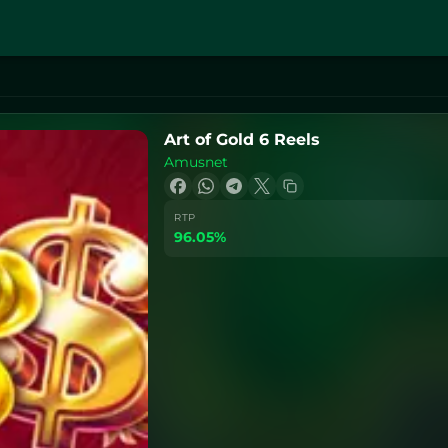
Art of Gold 6 Reels
Amusnet
RTP
96.05%