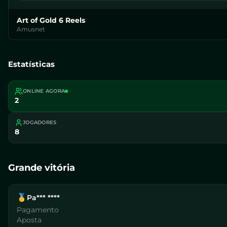
Art of Gold 6 Reels
Amusnet
Art of Gold 6 Reels
é um jogo de cassino online disponível
Estatísticas
pode jogar agora mesmo e se divertir. Jogue com responsa
Como jogar Art of Gold 6 Reels na Vera Bet
ONLINE AGORA
Para começar a jogar
Art of Gold 6 Reels
, basta ajustar o 
2
Amusnet.
JOGADORES
Sobre o Art of Gold 6 Reels
8
O
Art of Gold 6 Reels
é desenvolvido pela
Amusnet
e opera
rodada. Com RTP médio de
96.05%
, oferece uma boa relaçã
Grande vitória
Por que jogar Art of Gold 6 Reels na Vera Bet
Na
Vera Bet
, você joga com total segurança, suporte rápid
🥇
Pa*** ****
Aposte com consciência!
Pagamento
Aposta
RTP