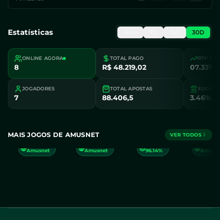
40 Super Hot
é um jogo de cassino online disponível
Estatísticas
na
Vera Bet
, desenvolvido pelo provedor
Hoje
7D
Amusnet
15D
.
30D
Com uma taxa de retorno ao jogador (RTP) média de
até
97%
, você pode jogar agora mesmo e se divertir.
ONLINE AGORA
TOTAL PAGO
RTP RE
Jogue com responsabilidade!
8
R$ 48.219,02
07.33%
Como jogar 40 Super Hot na Vera Bet
JOGADORES
TOTAL APOSTAS
EDGE D
7
Para começar a jogar
40 Super Hot
88.406,5
, basta ajustar o
3.46%
valor da aposta e iniciar a rodada. O jogo é intuitivo e
indicado tanto para iniciantes quanto para jogadores
experientes da Amusnet.
MAIS JOGOS DE AMUSNET
VER TODOS
Provedor
Provedor
RTP
Provedor
Sobre o 40 Super Hot
Amusnet
Amusnet
96.14%
Amusne
JOGAR
JOGAR
JOGAR
JOGAR
O
40 Super Hot
é desenvolvido pela
Amusnet
e opera
com tecnologia RNG (Random Number Generator)
certificada, garantindo resultados aleatórios e
independentes em cada rodada. Com RTP médio de
97%
, oferece uma boa relação entre risco e retorno.