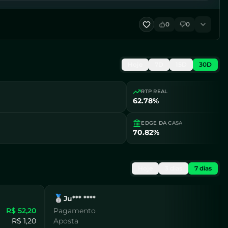
0
0
de retorno ao jogador (RTP) média de até
96.32%
, você
Hoje
7D
15D
30D
RTP REAL
to para iniciantes quanto para jogadores experientes da
62.78%
EDGE DA CASA
70.82%
antindo resultados aleatórios e independentes em cada
Hoje
3 dias
7 dias
de outros títulos da Amusnet e promove o jogo responsável.
🥈
Ju*** ****
R$ 52,20
Pagamento
R$ 1,20
Aposta