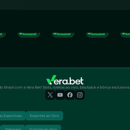
3.68%
Provedor
Provedor
Provedor
Pro
t
Amusnet
Amusnet
Amusnet
Am
JOGAR
JOGAR
JOGAR
JOG
 Brasil com a Vera Bet! Slots, roletas ao vivo, blackjack e bônus exclusiv
s Esportivas
Esportes ao Vivo
Telegram
Suporte ao Vivo