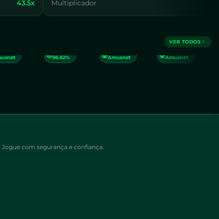
43.5
x
Multiplicador
VER TODOS
vedor
RTP
Provedor
Provedor
usnet
96.62%
Amusnet
Amusnet
AR
JOGAR
JOGAR
JOGAR
os. Jogue com segurança e confiança.