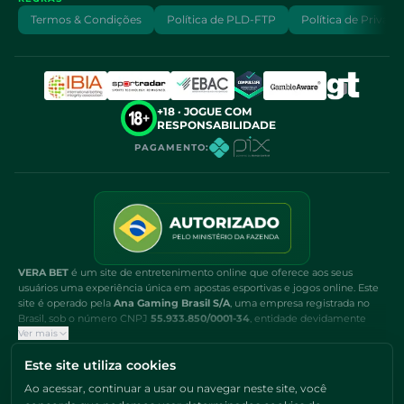
Termos & Condições
Política de PLD-FTP
Política de Privaci
+18 · JOGUE COM
RESPONSABILIDADE
PAGAMENTO
:
VERA BET
é um site de entretenimento online que oferece aos seus
usuários uma experiência única em apostas esportivas e jogos online. Este
site é operado pela
Ana Gaming Brasil S/A
, uma empresa registrada no
Brasil, sob o número CNPJ
55.933.850/0001-34
, entidade devidamente
Ver mais
autorizada a operar a modalidade lotérica de apostas de quota fixa no Brasil,
em temática desportiva e jogos online, conjuntamente, pela Secretaria de
Este site utiliza cookies
Prêmios e Apostas do Ministério da Fazenda, conforme Portaria SPA/MF
n.º 322/2025, publicada em 17 de fevereiro de 2025 no Diário Oficial da
CENTRAL DE JOGO RESPONSÁVEL
DENÚNCIAS
PRIVACIDADE
OUVIDORIA
Ao acessar, continuar a usar ou navegar neste site, você
República Federativa do Brasil.