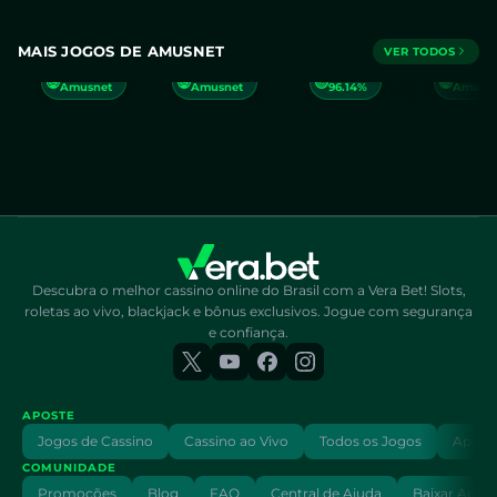
Por que jogar 40 Bulky Dice na Vera Bet
MAIS JOGOS DE AMUSNET
VER TODOS
Na
Vera Bet
, você joga com total segurança, suporte
Provedor
Provedor
RTP
Provedor
rápido e depósitos via Pix. A plataforma é licenciada,
Amusnet
Amusnet
96.14%
Amusne
JOGAR
JOGAR
JOGAR
JOGAR
reúne dezenas de outros títulos da Amusnet e
promove o jogo responsável. Aposte com consciência!
Descubra o melhor cassino online do Brasil com a Vera Bet! Slots,
roletas ao vivo, blackjack e bônus exclusivos. Jogue com segurança
e confiança.
APOSTE
Jogos de Cassino
Cassino ao Vivo
Todos os Jogos
Aposta
COMUNIDADE
Promoções
Blog
FAQ
Central de Ajuda
Baixar App