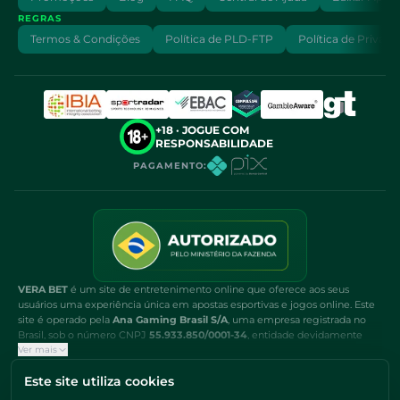
REGRAS
Termos & Condições
Política de PLD-FTP
Política de Privaci
+18 · JOGUE COM
RESPONSABILIDADE
PAGAMENTO
:
VERA BET
é um site de entretenimento online que oferece aos seus
usuários uma experiência única em apostas esportivas e jogos online. Este
site é operado pela
Ana Gaming Brasil S/A
, uma empresa registrada no
Brasil, sob o número CNPJ
55.933.850/0001-34
, entidade devidamente
Ver mais
autorizada a operar a modalidade lotérica de apostas de quota fixa no Brasil,
em temática desportiva e jogos online, conjuntamente, pela Secretaria de
Este site utiliza cookies
Prêmios e Apostas do Ministério da Fazenda, conforme Portaria SPA/MF
n.º 322/2025, publicada em 17 de fevereiro de 2025 no Diário Oficial da
CENTRAL DE JOGO RESPONSÁVEL
DENÚNCIAS
PRIVACIDADE
OUVIDORIA