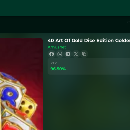
C
40 Art Of Gold Dice Edition Golde
Amusnet
RTP
96.50%