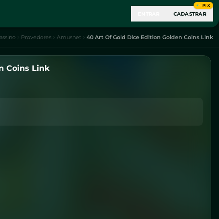
PIX
ENTRAR
CADASTRAR
assino
Provedores
Amusnet
40 Art Of Gold Dice Edition Golden Coins Link
n Coins Link